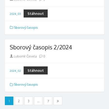
Stáhnout
2024_03
Sborový časopis
Sborový časopis 2/2024
Author
Lubomír Čevela
0
Stáhnout
2024_02
Sborový časopis
Stránkování
1
2
3
…
7
příspěvků