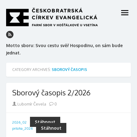
Skip
to
open
content
menu
Motto sboru: Svou cestu svěř Hospodinu, on sám bude
jednat.
CATEGORY ARCHIVES:
SBOROVÝ ČASOPIS
Sborový časopis 2/2026
Author
Lubomír Čevela
0
Stáhnout
2026_02
Stáhnout
priloha_2026