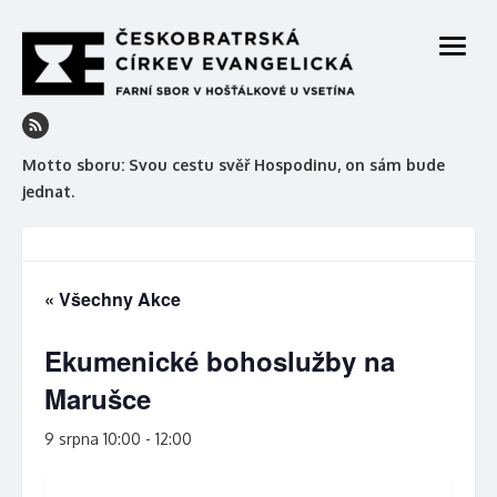
Skip
to
open
content
menu
Motto sboru: Svou cestu svěř Hospodinu, on sám bude
jednat.
« Všechny Akce
Ekumenické bohoslužby na
Marušce
9 srpna 10:00
-
12:00