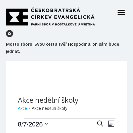
Skip
to
open
content
menu
Motto sboru: Svou cestu svěř Hospodinu, on sám bude
jednat.
Akce nedělní školy
Akce
Akce nedělní školy
A
8/7/2026
N
N
H
M
l
a
k
a
V
ě