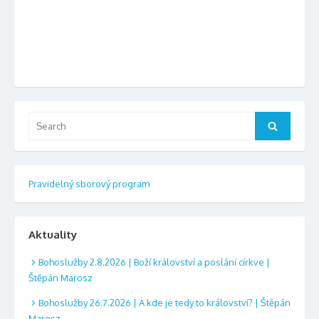
n
A
í
k
a
c
z
e
o
b
Search
r
Search
for:
a
z
Pravidelný sborový program
e
n
í
Aktuality
A
Bohoslužby 2.8.2026 | Boží království a poslání církve |
k
Štěpán Marosz
c
Bohoslužby 26.7.2026 | A kde je tedy to království? | Štěpán
Marosz