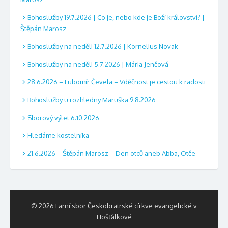
e
Bohoslužby 19.7.2026 | Co je, nebo kde je Boží království? |
Štěpán Marosz
Bohoslužby na neděli 12.7.2026 | Kornelius Novak
Bohoslužby na neděli 5.7.2026 | Mária Jenčová
28.6.2026 – Lubomír Čevela – Vděčnost je cestou k radosti
Bohoslužby u rozhledny Maruška 9.8.2026
Sborový výlet 6.10.2026
Hledáme kostelníka
21.6.2026 – Štěpán Marosz – Den otců aneb Abba, Otče
© 2026 Farní sbor Českobratrské církve evangelické v
Hošťálkové