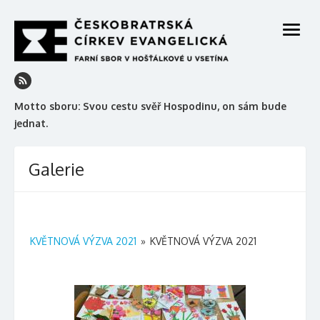
Skip
to
open
content
menu
Motto sboru: Svou cestu svěř Hospodinu, on sám bude
jednat.
Galerie
KVĚTNOVÁ VÝZVA 2021
»
KVĚTNOVÁ VÝZVA 2021