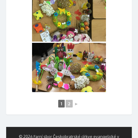
1
2
►
© 2026 Farní sbor Českobratrské církve evangelické v