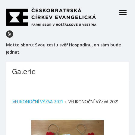
Skip
to
open
content
menu
Motto sboru: Svou cestu svěř Hospodinu, on sám bude
jednat.
Galerie
VELIKONOČNÍ VÝZVA 2021
»
VELIKONOČNÍ VÝZVA 2021