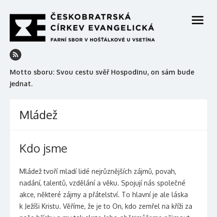
Skip
to
open
content
menu
Motto sboru: Svou cestu svěř Hospodinu, on sám bude
jednat.
Mládež
Kdo jsme
Mládež tvoří mladí lidé nejrůznějších zájmů, povah,
nadání, talentů, vzdělání a věku. Spojují nás společné
akce, některé zájmy a přátelství. To hlavní je ale láska
k Ježíši Kristu. Věříme, že je to On, kdo zemřel na kříži za