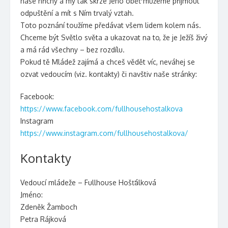
naše hříchy a my tak skrze Jeho oběť můžeme přijmout
odpuštění a mít s Ním trvalý vztah.
Toto poznání toužíme předávat všem lidem kolem nás.
Chceme být Světlo světa a ukazovat na to, že je Ježíš živý
a má rád všechny – bez rozdílu.
Pokud tě Mládež zajímá a chceš vědět víc, neváhej se
ozvat vedoucím (viz. kontakty) či navštiv naše stránky:
Facebook:
https://www.facebook.com/fullhousehostalkova
Instagram
https://www.instagram.com/fullhousehostalkova/
Kontakty
Vedoucí mládeže – Fullhouse Hošťálková
Jméno:
Zdeněk Žamboch
Petra Rájková