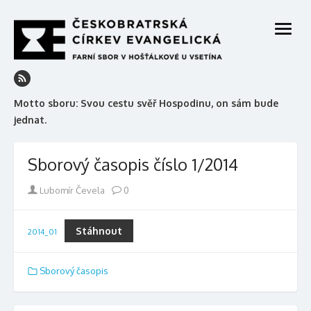
Skip
to
open
content
menu
Motto sboru: Svou cestu svěř Hospodinu, on sám bude
jednat.
Sborový časopis číslo 1/2014
Author
Lubomír Čevela
0
Stáhnout
2014_01
Sborový časopis