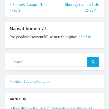
Navigace
«
Sborový časopis číslo
Sborový časopis číslo
4/2013
2/2014
»
pro
příspěvek
Napsat komentář
Pro přidávání komentářů se musíte nejdříve
přihlásit
.
Search
Search
for:
Pravidelný sborový program
Aktuality
Bohoslužby 2.8.2026 | Boží království a poslání církve |