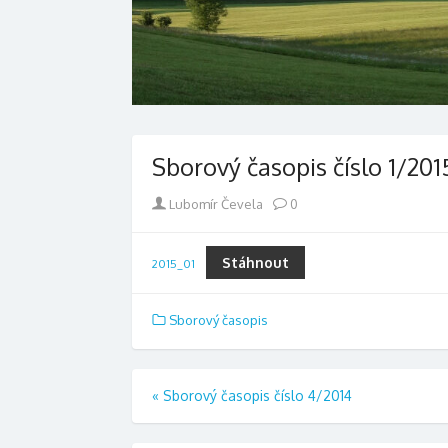
Sborový časopis číslo 1/201
Author
Lubomír Čevela
0
Stáhnout
2015_01
Sborový časopis
Navigace
«
Sborový časopis číslo 4/2014
pro