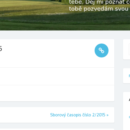
5
f
Sborový časopis číslo 2/2015
»