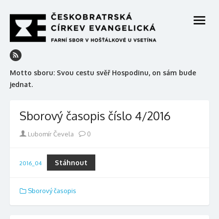
Skip
to
open
content
menu
Motto sboru: Svou cestu svěř Hospodinu, on sám bude
jednat.
Sborový časopis číslo 4/2016
Author
Lubomír Čevela
0
Stáhnout
2016_04
Sborový časopis