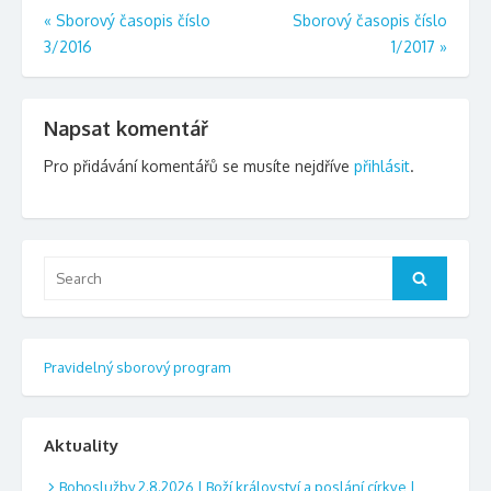
Navigace
«
Sborový časopis číslo
Sborový časopis číslo
3/2016
1/2017
»
pro
příspěvek
Napsat komentář
Pro přidávání komentářů se musíte nejdříve
přihlásit
.
Search
Search
for:
Pravidelný sborový program
Aktuality
Bohoslužby 2.8.2026 | Boží království a poslání církve |