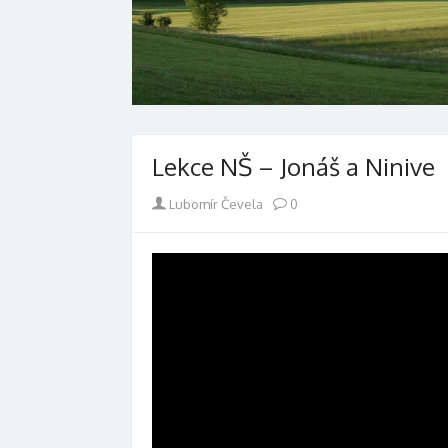
Lekce NŠ – Jonáš a Ninive
Author
Lubomír Čevela
0