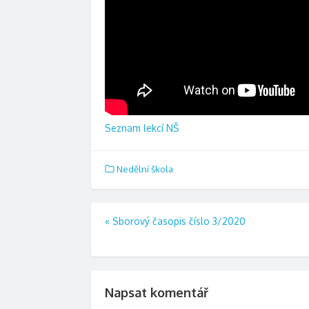
Seznam lekcí NŠ
Nedělní škola
Navigace
«
Sborový časopis číslo 3/2020
pro
příspěvek
Napsat komentář