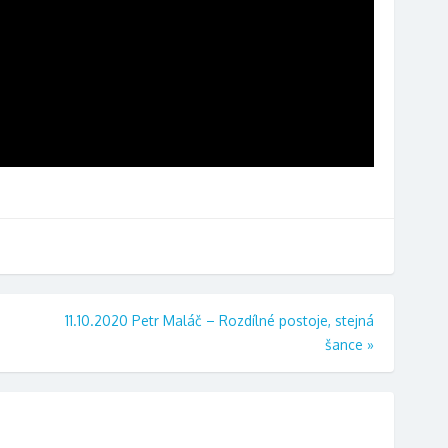
11.10.2020 Petr Maláč – Rozdílné postoje, stejná
šance
»