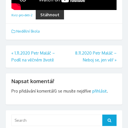
Stáhnout
Kviz-pro-deti-2
Nedělní škola
Navigace
«
1.11.2020 Petr Maláč –
8.11.2020 Petr Maláč –
Podíl na věčném životě
Neboj se, jen věř
»
pro
příspěvek
Napsat komentář
Pro přidávání komentářů se musíte nejdříve
přihlásit
.
Search
Search
for: