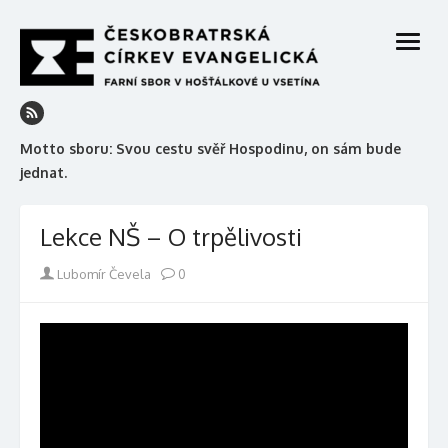
Skip
to
open
content
menu
Motto sboru: Svou cestu svěř Hospodinu, on sám bude
jednat.
Lekce NŠ – O trpělivosti
Author
Lubomír Čevela
0