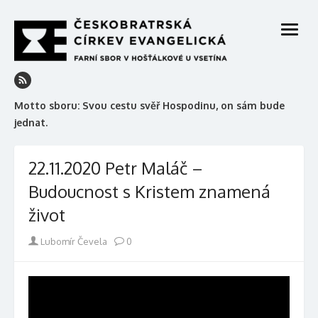
Skip
to
open
content
menu
Motto sboru: Svou cestu svěř Hospodinu, on sám bude
jednat.
22.11.2020 Petr Maláč –
Budoucnost s Kristem znamená
život
Author
Lubomír Čevela
0