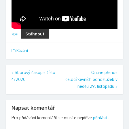
Stáhnout
PDF
Kázání
Navigace
«
Sborový časopis číslo
Online přenos
4/2020
celocírkevních bohoslužeb v
pro
neděli 29. listopadu
»
příspěvek
Napsat komentář
Pro přidávání komentářů se musíte nejdříve
přihlásit
.