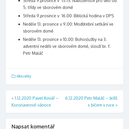
Středa 9.prosince v 15.15: Náboženství pro děti od
5. třídy ve sborovém domě
Středa 9.prosince v 16.00: Biblická hodina v DPS
Neděle 13. prosince v 9.00: Modlitební setkání ve
sborovém domě
Neděle 13. prosince v 10.00: Bohoslužby na 3.
adventní neděli ve sborovém domě, slouží br. f.
Petr Maláč
Aktuality
Navigace
«
1.12.2020 Pavel Kovář –
6.12.2020 Petr Maláč – Ježíš
Koronavirové vánoce
s bičem v ruce
»
pro
příspěvek
Napsat komentář