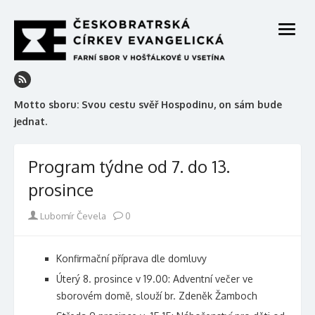
Skip
to
open
content
menu
Motto sboru: Svou cestu svěř Hospodinu, on sám bude
jednat.
Program týdne od 7. do 13.
prosince
Author
Lubomír Čevela
0
Konfirmační příprava dle domluvy
Úterý 8. prosince v 19.00: Adventní večer ve
sborovém domě, slouží br. Zdeněk Žamboch