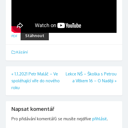
Stáhnout
PDF
Kázání
Navigace
«
1.1.2021 Petr Maláč – Ve
Lekce NŠ – Školka s Petrou
spoléhající víře do nového
a Vítkem 16 – O Naději
»
pro
roku
příspěvek
Napsat komentář
Pro přidávání komentářů se musíte nejdříve
přihlásit
.