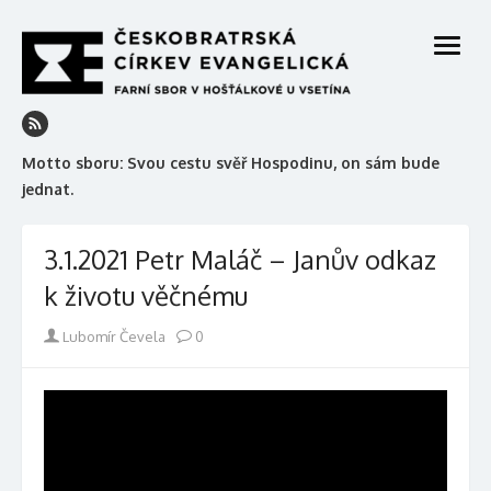
Skip
to
open
content
menu
Motto sboru: Svou cestu svěř Hospodinu, on sám bude
jednat.
3.1.2021 Petr Maláč – Janův odkaz
k životu věčnému
Author
Lubomír Čevela
0