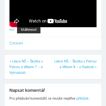
Stáhnout
PDF
Kázání
Navigace
«
Lekce NŠ – Školka s
Lekce NŠ – Školka s Petrou
Petrou a Vítkem 7 – o
a Vítkem 8 – o Radosti
»
pro
Vytrvalosti
příspěvek
Napsat komentář
Pro přidávání komentářů se musíte nejdříve
přihlásit
.