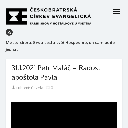
Skip
to
open
content
menu
Motto sboru: Svou cestu svěř Hospodinu, on sám bude
jednat.
31.1.2021 Petr Maláč – Radost
apoštola Pavla
Author
Lubomír Čevela
0