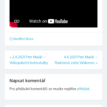
Nedělní škola
Navigace
«
2.4.2021 Petr Maláč –
4.4.2021 Petr Maláč –
Velkopáteční bohoslužby
Radostná zvěst Velikonoc
»
pro
příspěvek
Napsat komentář
Pro přidávání komentářů se musíte nejdříve
přihlásit
.