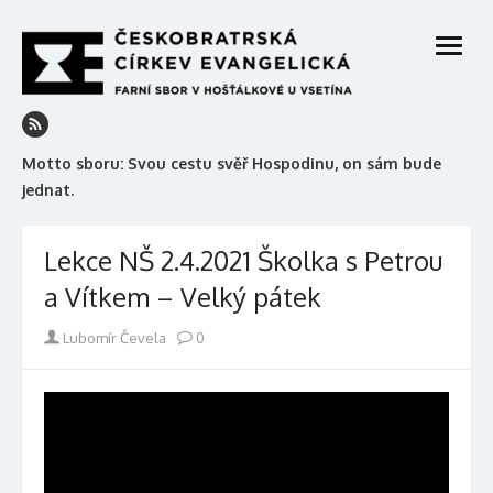
Skip
to
open
content
menu
Motto sboru: Svou cestu svěř Hospodinu, on sám bude
jednat.
Lekce NŠ 2.4.2021 Školka s Petrou
a Vítkem – Velký pátek
Author
Lubomír Čevela
0