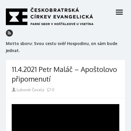
Skip
to
open
content
menu
Motto sboru: Svou cestu svěř Hospodinu, on sám bude
jednat.
11.4.2021 Petr Maláč – Apoštolovo
připomenutí
Author
Lubomír Čevela
0