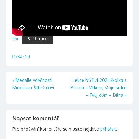
Stáhnout
PDF
Kázání
Navigace
«
Medaile vděčnosti
Lekce NŠ 11.4.2021 Školka s
Miroslavu Šabršulovi
Petrou a Vítkem, Moje srdce
pro
– Tvůj dům – Dílna
»
příspěvek
Napsat komentář
Pro přidávání komentářů se musíte nejdříve
přihlásit
.