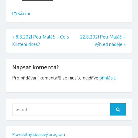
Kázání
Navigace
«
8.8.2021 Petr Maláč – Co s
22.8.2021 Petr Maláč –
Kristem dnes?
Výhled naděje
»
pro
příspěvek
Napsat komentář
Pro přidávání komentářů se musíte nejdříve
přihlásit
.
Search
Search
for:
Pravidelný sborový program