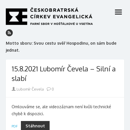
Skip
to
open
content
menu
Motto sboru: Svou cestu svěř Hospodinu, on sám bude
jednat.
15.8.2021 Lubomír Čevela – Silní a
slabí
Author
Lubomír Čevela
0
Omlouváme se, ale videozáznam není kvůli technické
chybě k dispozici.
Stáhnout
PDF