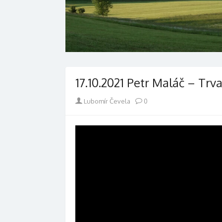
17.10.2021 Petr Maláč – Trv
Author
Lubomír Čevela
0