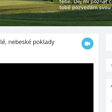
alé, nebeské poklady
f