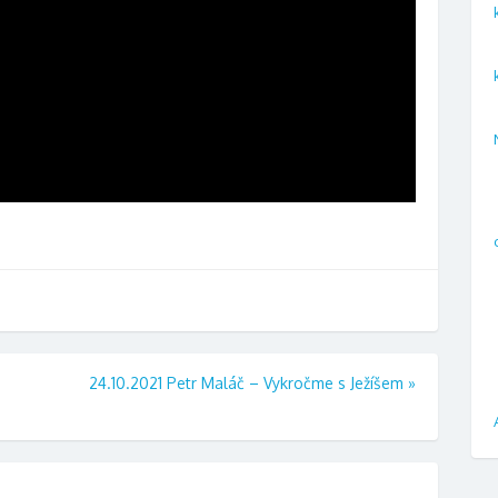
24.10.2021 Petr Maláč – Vykročme s Ježíšem
»