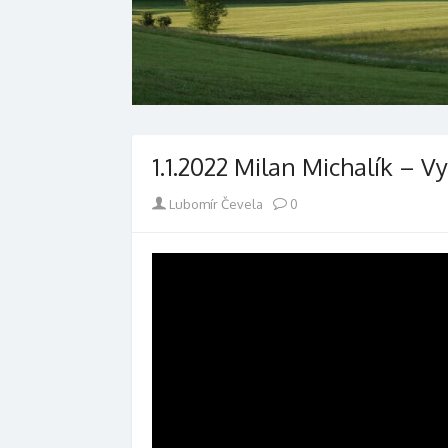
1.1.2022 Milan Michalík – Vy
Author
Lubomír Čevela
0