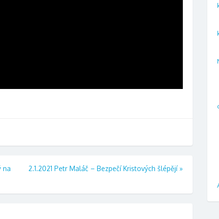
ý na
2.1.2021 Petr Maláč – Bezpečí Kristových šlépějí
»