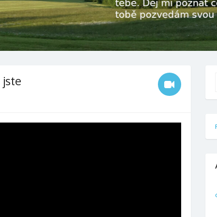
 jste
f