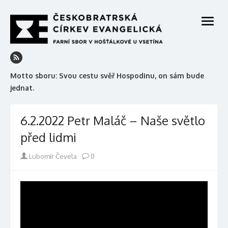
Skip
to
open
content
menu
Motto sboru: Svou cestu svěř Hospodinu, on sám bude
jednat.
6.2.2022 Petr Maláč – Naše světlo
před lidmi
Author
Lubomír Čevela
0