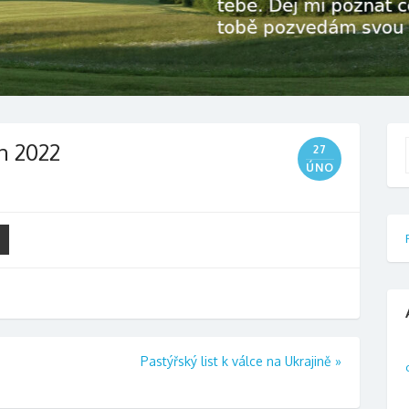
n 2022
27
f
ÚNO
Pastýřský list k válce na Ukrajině
»