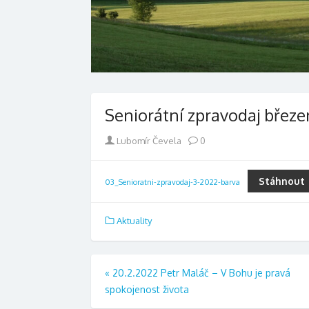
Seniorátní zpravodaj březe
Author
Lubomír Čevela
0
Stáhnout
03_Senioratni-zpravodaj-3-2022-barva
Aktuality
Navigace
«
20.2.2022 Petr Maláč – V Bohu je pravá
spokojenost života
pro