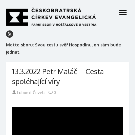
Skip
to
open
content
menu
Motto sboru: Svou cestu svěř Hospodinu, on sám bude
jednat.
13.3.2022 Petr Maláč – Cesta
spoléhající víry
Author
Lubomír Čevela
0