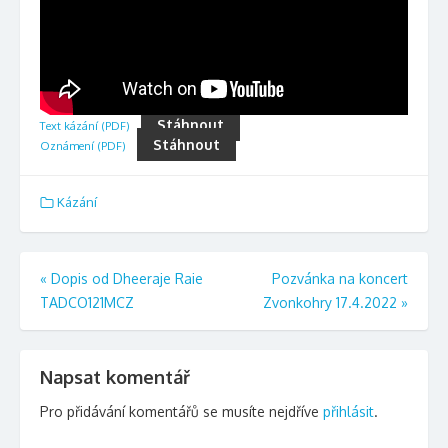
Stáhnout
Text kázání (PDF)
Stáhnout
Oznámení (PDF)
Kázání
Navigace
«
Dopis od Dheeraje Raie
Pozvánka na koncert
TADCO121MCZ
Zvonkohry 17.4.2022
»
pro
příspěvek
Napsat komentář
Pro přidávání komentářů se musíte nejdříve
přihlásit
.