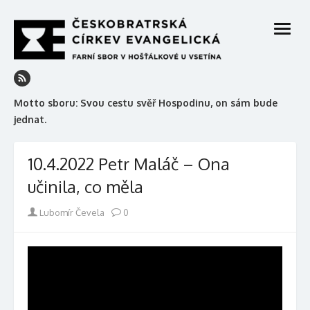
Skip
to
open
content
menu
Motto sboru: Svou cestu svěř Hospodinu, on sám bude
jednat.
10.4.2022 Petr Maláč – Ona
učinila, co měla
Author
Lubomír Čevela
0