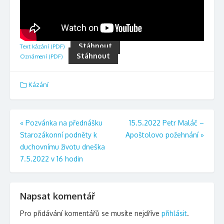
Stáhnout
Text kázání (PDF)
Stáhnout
Oznámení (PDF)
Kázání
Navigace
«
Pozvánka na přednášku
15.5.2022 Petr Maláč –
Starozákonní podněty k
Apoštolovo požehnání
»
pro
duchovnímu životu dneška
příspěvek
7.5.2022 v 16 hodin
Napsat komentář
Pro přidávání komentářů se musíte nejdříve
přihlásit
.