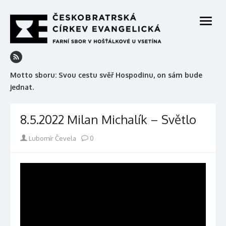
Skip
to
open
content
menu
Motto sboru: Svou cestu svěř Hospodinu, on sám bude
jednat.
8.5.2022 Milan Michalík – Světlo
Author
Lubomír Čevela
0