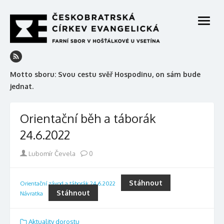
Skip
to
open
content
menu
Motto sboru: Svou cestu svěř Hospodinu, on sám bude
jednat.
Orientační běh a táborák
24.6.2022
Author
Lubomír Čevela
0
Stáhnout
Orientační závod a táborák 24.6.2022
Stáhnout
Návratka
Aktuality dorostu