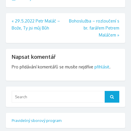
Navigace
«
29.5.2022 Petr Maláč –
Bohoslužba – rozloučení s
Bože, Ty jsi můj Bůh
br. farářem Petrem
pro
Maláčem
»
příspěvek
Napsat komentář
Pro přidávání komentářů se musíte nejdříve
přihlásit
.
Search
Search
for:
Pravidelný sborový program