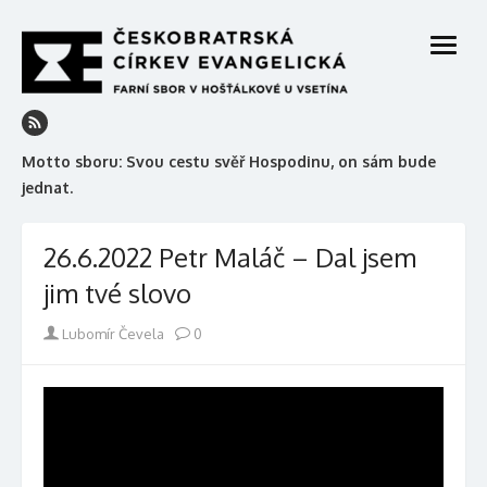
Skip
to
open
content
menu
Motto sboru: Svou cestu svěř Hospodinu, on sám bude
jednat.
26.6.2022 Petr Maláč – Dal jsem
jim tvé slovo
Author
Lubomír Čevela
0