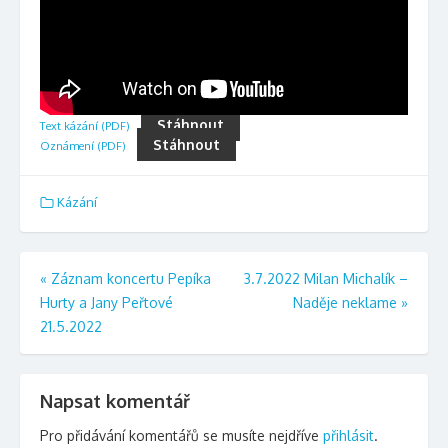
Stáhnout
Text kázání (PDF)
Stáhnout
Oznámení (PDF)
Kázání
Navigace
«
Záznam koncertu Pepíka
3.7.2022 Milan Michalík –
Hurty a Jany Peřtové
Naděje neklame
»
pro
21.5.2022
příspěvek
Napsat komentář
Pro přidávání komentářů se musíte nejdříve
přihlásit
.