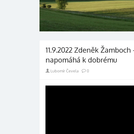
11.9.2022 Zdeněk Žamboch 
napomáhá k dobrému
Author
Lubomír Čevela
0