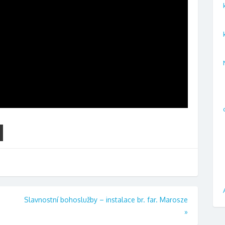
Slavnostní bohoslužby – instalace br. far. Marosze
»