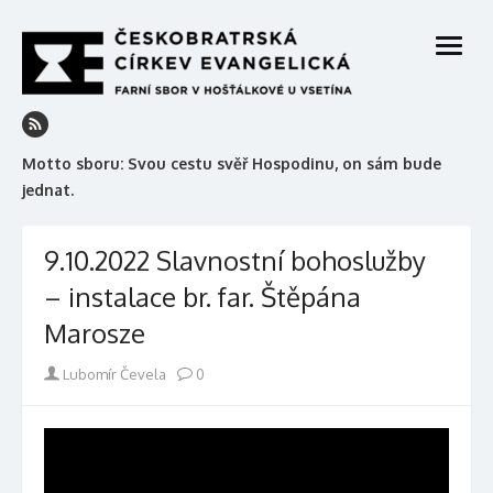
Skip
to
open
content
menu
Motto sboru: Svou cestu svěř Hospodinu, on sám bude
jednat.
9.10.2022 Slavnostní bohoslužby
– instalace br. far. Štěpána
Marosze
Author
Lubomír Čevela
0