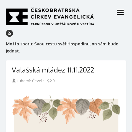
Skip
to
open
content
menu
Motto sboru: Svou cestu svěř Hospodinu, on sám bude
jednat.
Valašská mládež 11.11.2022
Author
Lubomír Čevela
0