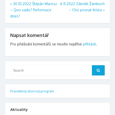
Navigace
«
30.10.2022 Štěpán Marosz
6.11.2022 Zdeněk Žamboch
– Quo vadis? Reformace
– Chci poznat Krista
»
pro
dnes?
příspěvek
Napsat komentář
Pro přidávání komentářů se musíte nejdříve
přihlásit
.
Search
Search
for:
Pravidelný sborový program
Aktuality