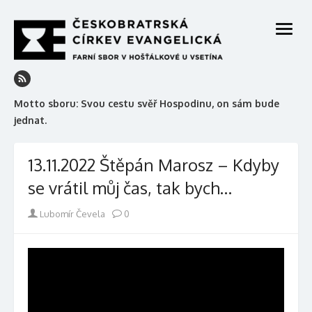
Skip
to
open
content
menu
Motto sboru: Svou cestu svěř Hospodinu, on sám bude
jednat.
13.11.2022 Štěpán Marosz – Kdyby
se vrátil můj čas, tak bych…
Author
Lubomír Čevela
0