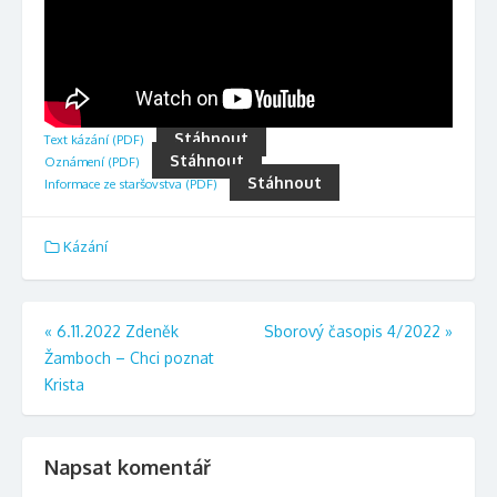
Stáhnout
Text kázání (PDF)
Stáhnout
Oznámení (PDF)
Stáhnout
Informace ze staršovstva (PDF)
Kázání
Navigace
«
6.11.2022 Zdeněk
Sborový časopis 4/2022
»
Žamboch – Chci poznat
pro
Krista
příspěvek
Napsat komentář