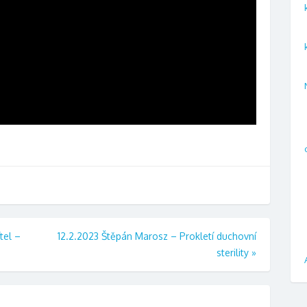
tel –
12.2.2023 Štěpán Marosz – Prokletí duchovní
sterility
»