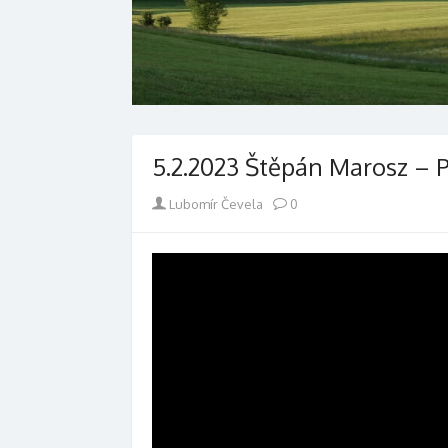
5.2.2023 Štěpán Marosz – P
Author
Lubomír Čevela
0