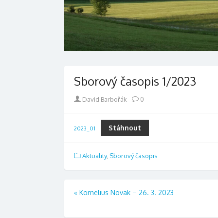
Sborový časopis 1/2023
Author
David Barbořák
0
Stáhnout
2023_01
Aktuality
,
Sborový časopis
Navigace
«
Kornelius Novak – 26. 3. 2023
pro