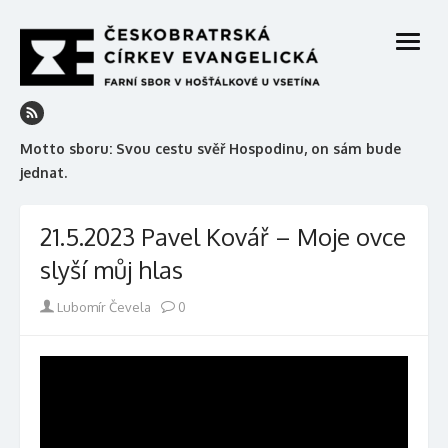
Skip
to
open
content
menu
Motto sboru: Svou cestu svěř Hospodinu, on sám bude
jednat.
21.5.2023 Pavel Kovář – Moje ovce
slyší můj hlas
Author
Lubomír Čevela
0