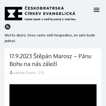
Skip
to
open
content
menu
Motto sboru: Svou cestu svěř Hospodinu, on sám bude
jednat.
17.9.2023 Štěpán Marosz – Pánu
Bohu na nás záleží
Author
Lubomír Čevela
0