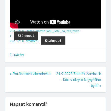
2023-09-17_Stepan_Marosz-Panu_Bohu_na_nas_zalezi-
Stáhnout
1
Stáhnout
2023-09-17_oznameni
Kázání
Navigace
«
Potáborová víkendovka
24.9.2023 Zdeněk Žamboch
– Kdo v úkrytu Nejvyššího
pro
bydlí
»
příspěvek
Napsat komentář