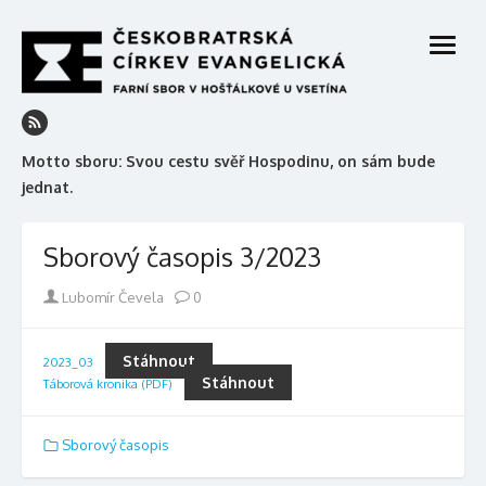
Skip
to
open
content
menu
Motto sboru: Svou cestu svěř Hospodinu, on sám bude
jednat.
Sborový časopis 3/2023
Author
Lubomír Čevela
0
Stáhnout
2023_03
Stáhnout
Táborová kronika (PDF)
Sborový časopis