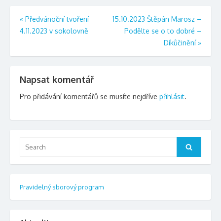
Navigace
«
Předvánoční tvoření
15.10.2023 Štěpán Marosz –
4.11.2023 v sokolovně
Podělte se o to dobré –
pro
Díkůčinění
»
příspěvek
Napsat komentář
Pro přidávání komentářů se musíte nejdříve
přihlásit
.
Search
Search
for:
Pravidelný sborový program