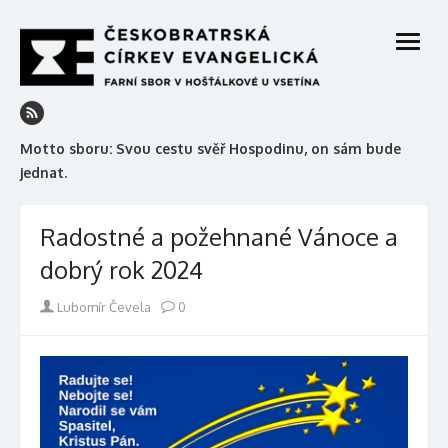
Skip
to
open
content
menu
Motto sboru: Svou cestu svěř Hospodinu, on sám bude
jednat.
Radostné a požehnané Vánoce a
dobrý rok 2024
Author
Lubomír Čevela
0