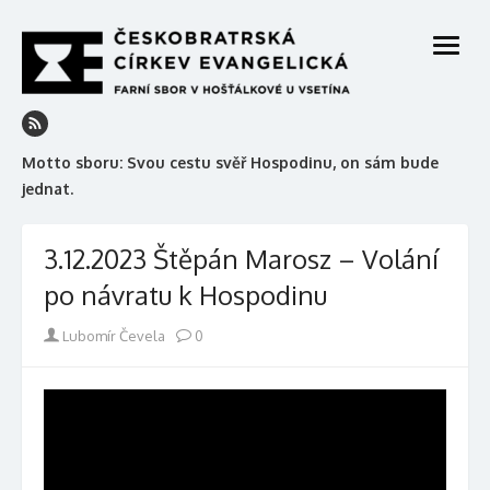
Skip
to
open
content
menu
Motto sboru: Svou cestu svěř Hospodinu, on sám bude
jednat.
3.12.2023 Štěpán Marosz – Volání
po návratu k Hospodinu
Author
Lubomír Čevela
0