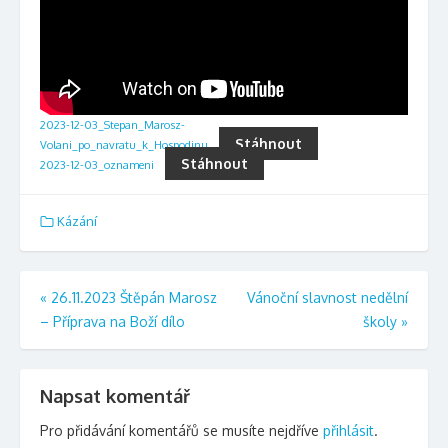
2023-12-03_Stepan_Marosz-
Stáhnout
Volani_po_navratu_k_Hospodinu
Stáhnout
2023-12-03_oznameni
Kázání
Navigace
«
26.11.2023 Štěpán Marosz
Vánoční slavnost nedělní
– Příprava na Boží dílo
školy
»
pro
příspěvek
Napsat komentář
Pro přidávání komentářů se musíte nejdříve
přihlásit
.