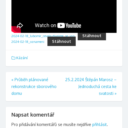
Stáhnout
2024-02-18_lubomir_cevela-divejme_se_vys
Stáhnout
2024-02-18_oznameni
Kázání
Navigace
«
Průběh plánované
25.2.2024 Štěpán Marosz –
rekonstrukce sborového
Jednoduchá cesta ke
pro
domu
svatosti
»
příspěvek
Napsat komentář
Pro přidávání komentářů se musíte nejdříve
přihlásit
.