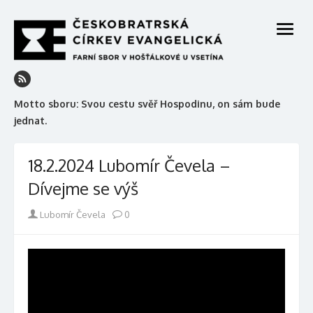
Skip
to
open
content
menu
Motto sboru: Svou cestu svěř Hospodinu, on sám bude
jednat.
18.2.2024 Lubomír Čevela –
Dívejme se výš
Author
Lubomír Čevela
0