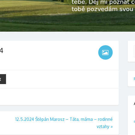
4
f
t
12.5.2024 Štěpán Marosz – Táta, máma – rodinné
vztahy
»