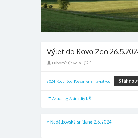
Výlet do Kovo Zoo 26.5.202
Author
Lubomír Čevela
0
Stáhnou
2024_Kovo_Zoo_Pozvanka_s_navratkou
Aktuality
,
Aktuality NŠ
Navigace
«
Nedělkovská snídaně 2.6.2024
pro