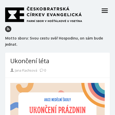
Skip
to
open
content
menu
Motto sboru: Svou cestu svěř Hospodinu, on sám bude
jednat.
Ukončení léta
Author
Jana Flachsová
0