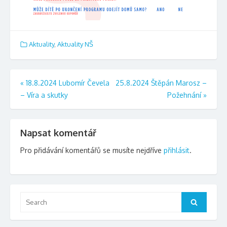
Aktuality
,
Aktuality NŠ
Navigace
«
18.8.2024 Lubomír Čevela
25.8.2024 Štěpán Marosz –
– Víra a skutky
Požehnání
»
pro
příspěvek
Napsat komentář
Pro přidávání komentářů se musíte nejdříve
přihlásit
.
Search
Search
for: