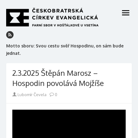
Skip
to
open
content
menu
Motto sboru: Svou cestu svěř Hospodinu, on sám bude
jednat.
2.3.2025 Štěpán Marosz –
Hospodin povolává Mojžíše
Author
Lubomír Čevela
0