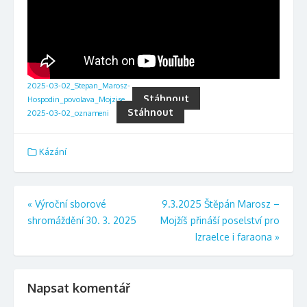
2025-03-02_Stepan_Marosz-
Stáhnout
Hospodin_povolava_Mojzise
Stáhnout
2025-03-02_oznameni
Kázání
Navigace
«
Výroční sborové
9.3.2025 Štěpán Marosz –
shromáždění 30. 3. 2025
Mojžíš přináší poselství pro
pro
Izraelce i faraona
»
příspěvek
Napsat komentář