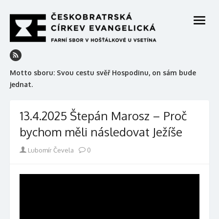
Skip
to
open
content
menu
Motto sboru: Svou cestu svěř Hospodinu, on sám bude
jednat.
13.4.2025 Štepán Marosz – Proč
bychom měli následovat Ježíše
Author
Lubomír Čevela
0