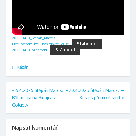
2025-04-13_Stepan_Marosz-
Stáhnout
Proc_bychom_meli_nasledovat_Jezise
Stáhnout
2025-04-13_oznameni
Kázání
Navigace
«
6.4.2025 Štěpán Marosz –
20.4.2025 Štěpán Marosz –
Bůh mluví na Sinaji a z
Kristus přemohl smrt
»
pro
Golgoty
příspěvek
Napsat komentář