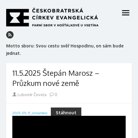
Skip
to
open
content
menu
Motto sboru: Svou cestu svěř Hospodinu, on sám bude
jednat.
11.5.2025 Štepán Marosz –
Průzkum nové země
Author
Lubomír Čevela
0
Stáhnout
2025-05-11_oznameni