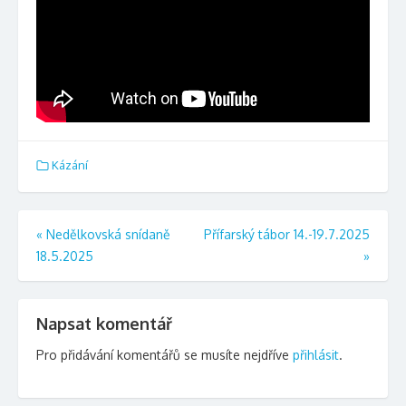
Kázání
Navigace
«
Nedělkovská snídaně
Přífarský tábor 14.-19.7.2025
18.5.2025
»
pro
příspěvek
Napsat komentář
Pro přidávání komentářů se musíte nejdříve
přihlásit
.