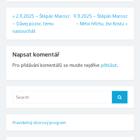
Navigace
«
2.11.2025 – Štěpán Marosz
9.11.2025 – Štěpán Marosz
– Dávej pozor, čemu
– Mrtvi hříchu, živi Kristu
»
pro
nasloucháš
příspěvek
Napsat komentář
Pro přidávání komentářů se musíte nejdříve
přihlásit
.
Search
Search
for:
Pravidelný sborový program