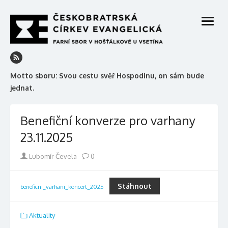
Skip
to
open
content
menu
Motto sboru: Svou cestu svěř Hospodinu, on sám bude
jednat.
Benefiční konverze pro varhany
23.11.2025
Author
Lubomír Čevela
0
Stáhnout
beneficni_varhani_koncert_2025
Aktuality