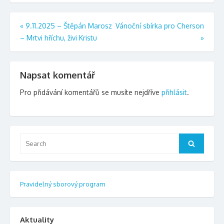
Navigace
«
9.11.2025 – Štěpán Marosz
Vánoční sbírka pro Cherson
– Mrtvi hříchu, živi Kristu
»
pro
příspěvek
Napsat komentář
Pro přidávání komentářů se musíte nejdříve
přihlásit
.
Search
Search
for:
Pravidelný sborový program
Aktuality