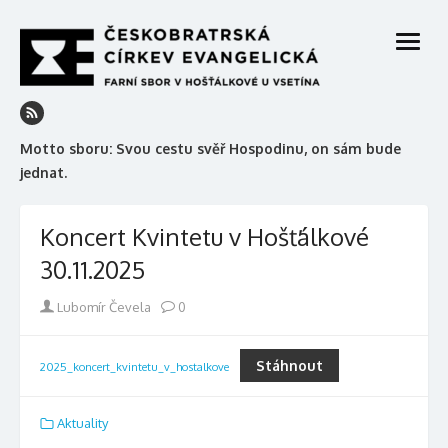
Skip
to
open
content
menu
Motto sboru: Svou cestu svěř Hospodinu, on sám bude
jednat.
Koncert Kvintetu v Hošťálkové
30.11.2025
Author
Lubomír Čevela
0
Stáhnout
2025_koncert_kvintetu_v_hostalkove
Aktuality