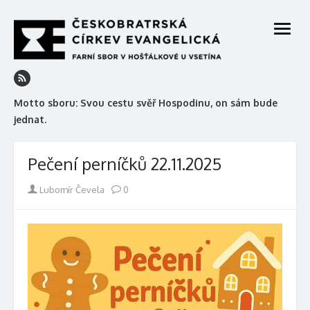
Skip
to
open
content
menu
Motto sboru: Svou cestu svěř Hospodinu, on sám bude
jednat.
Pečení perníčků 22.11.2025
Author
Lubomír Čevela
0