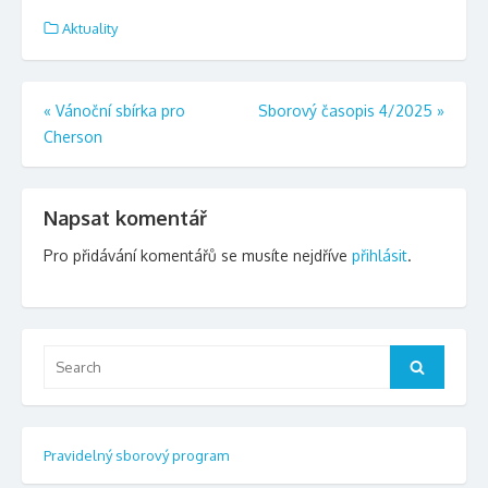
Aktuality
Navigace
«
Vánoční sbírka pro
Sborový časopis 4/2025
»
Cherson
pro
příspěvek
Napsat komentář
Pro přidávání komentářů se musíte nejdříve
přihlásit
.
Search
Search
for:
Pravidelný sborový program