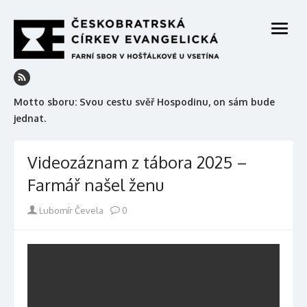
Skip
to
open
content
menu
Motto sboru: Svou cestu svěř Hospodinu, on sám bude
jednat.
Videozáznam z tábora 2025 –
Farmář našel ženu
Author
Lubomír Čevela
0