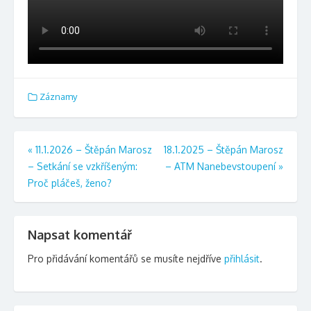
Záznamy
Navigace
«
11.1.2026 – Štěpán Marosz
18.1.2025 – Štěpán Marosz
– Setkání se vzkříšeným:
– ATM Nanebevstoupení
»
pro
Proč pláčeš, ženo?
příspěvek
Napsat komentář
Pro přidávání komentářů se musíte nejdříve
přihlásit
.