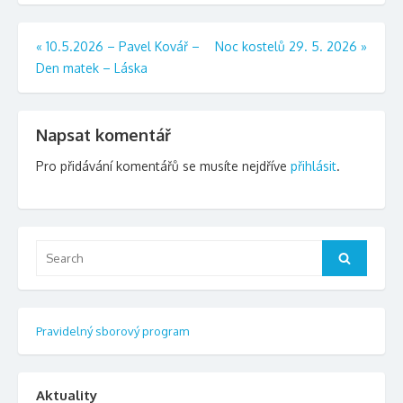
Navigace
«
10.5.2026 – Pavel Kovář –
Noc kostelů 29. 5. 2026
»
Den matek – Láska
pro
příspěvek
Napsat komentář
Pro přidávání komentářů se musíte nejdříve
přihlásit
.
Search
Search
for:
Pravidelný sborový program
Aktuality