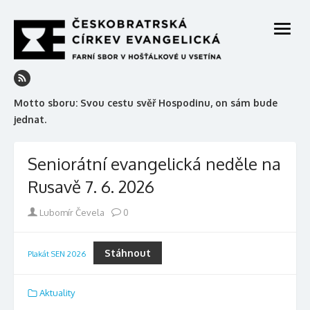
Skip
to
open
content
menu
Motto sboru: Svou cestu svěř Hospodinu, on sám bude
jednat.
Seniorátní evangelická neděle na
Rusavě 7. 6. 2026
Author
Lubomír Čevela
0
Stáhnout
Plakát SEN 2026
Aktuality