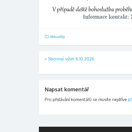
Aktuality
Navigace
«
Sborový výlet 6.10.2026
pro
příspěvek
Napsat komentář
Pro přidávání komentářů se musíte nejdříve
př