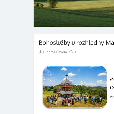
Bohoslužby u rozhledny Ma
Author
Lubomír Čevela
0